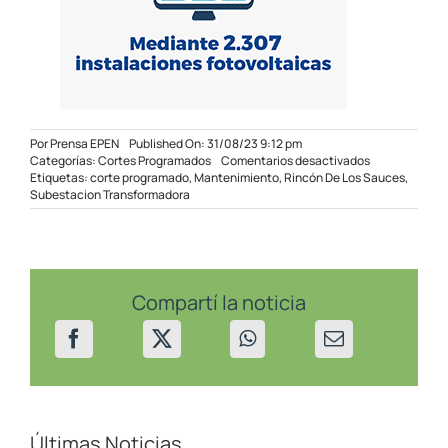
Por
Prensa EPEN
Published On: 31/08/23 9:12 pm
en
Categorías:
Cortes Programados
Comentarios desactivados
Corte
Etiquetas:
corte programado
,
Mantenimiento
,
Rincón De Los Sauces
,
programado
Subestacion Transformadora
en
Rincón
de
los
Sauces
el
Compartí la noticia
01/09/23
Últimas Noticias