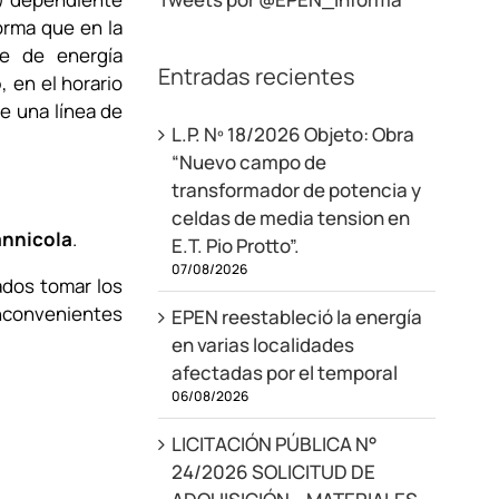
forma que en la
te de energía
Entradas recientes
o
, en el horario
de una línea de
L.P. Nº 18/2026 Objeto: Obra
“Nuevo campo de
transformador de potencia y
celdas de media tension en
annicola
.
E.T. Pio Protto”.
07/08/2026
ados tomar los
inconvenientes
EPEN reestableció la energía
en varias localidades
afectadas por el temporal
06/08/2026
LICITACIÓN PÚBLICA N°
24/2026 SOLICITUD DE