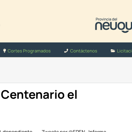
Cortes Programados
Contáctenos
Licitac
Centenario el
N) dependiente
Tweets por @EPEN_Informa