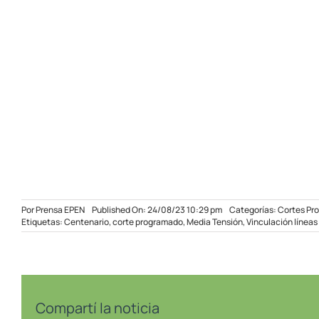
Por
Prensa EPEN
Published On: 24/08/23 10:29 pm
Categorías:
Cortes Pr
Etiquetas:
Centenario
,
corte programado
,
Media Tensión
,
Vinculación líneas
Compartí la noticia