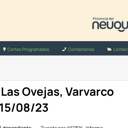
Cortes Programados
Contáctenos
Licitac
Las Ovejas, Varvarco
 15/08/23
N) dependiente
Tweets por @EPEN_Informa