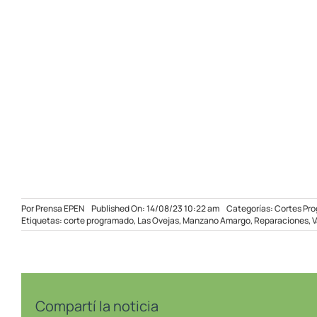
Por
Prensa EPEN
Published On: 14/08/23 10:22 am
Categorías:
Cortes Pr
Etiquetas:
corte programado
,
Las Ovejas
,
Manzano Amargo
,
Reparaciones
,
V
Compartí la noticia