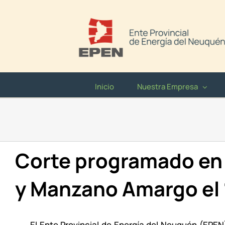
Saltar
al
contenido
Inicio
Nuestra Empresa
Corte programado en 
y Manzano Amargo el
El Ente Provincial de Energía del Neuquén (EPE