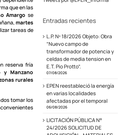
orma que en las
no Amargo
se
Entradas recientes
mañana,
martes
lizar tareas de
L.P. Nº 18/2026 Objeto: Obra
“Nuevo campo de
transformador de potencia y
celdas de media tension en
 reserva fría
E.T. Pio Protto”.
o y Manzano
07/08/2026
 zonas rurales
EPEN reestableció la energía
en varias localidades
ados tomar los
afectadas por el temporal
inconvenientes
06/08/2026
LICITACIÓN PÚBLICA N°
24/2026 SOLICITUD DE