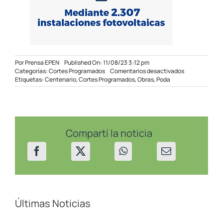
Por
Prensa EPEN
Published On: 11/08/23 3:12 pm
en
Categorías:
Cortes Programados
Comentarios desactivados
Cortes
Etiquetas:
Centenario
,
Cortes Programados
,
Obras
,
Poda
programados
en
Centenario
el
12/08/23
Compartí la noticia
Últimas Noticias