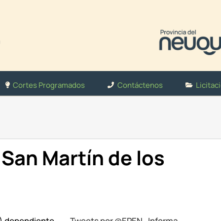
Cortes Programados
Contáctenos
Licitac
San Martín de los
N) dependiente
Tweets por @EPEN_Informa