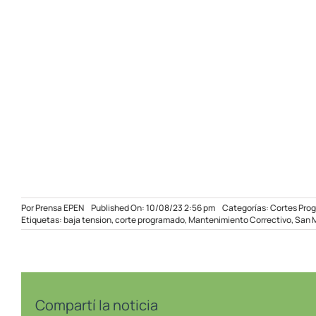
Por
Prensa EPEN
Published On: 10/08/23 2:56 pm
Categorías:
Cortes Pro
Etiquetas:
baja tension
,
corte programado
,
Mantenimiento Correctivo
,
San M
Compartí la noticia