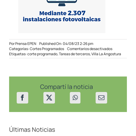
Por
Prensa EPEN
Published On: 04/08/23 2:26 pm
en
Categorías:
Cortes Programados
Comentarios desactivados
Corte
Etiquetas:
corte programado
,
Tareas de terceros
,
Villa La Angostura
programado
en
Villa
La
Angostura
el
Compartí la noticia
08/08/23
Últimas Noticias