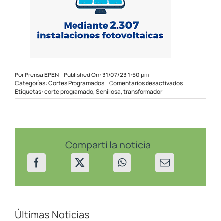
Por
Prensa EPEN
Published On: 31/07/23 1:50 pm
en
Categorías:
Cortes Programados
Comentarios desactivados
Corte
Etiquetas:
corte programado
,
Senillosa
,
transformador
programado
en
Senillosa
el
01/08/23
Compartí la noticia
Últimas Noticias