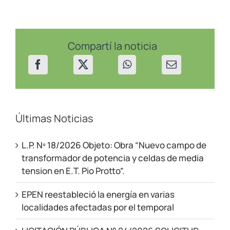
los
cortes
programados
en
Vista
Compartí la noticia
Alegre
del
12
al
13/07/23
Últimas Noticias
L.P. Nº 18/2026 Objeto: Obra “Nuevo campo de
transformador de potencia y celdas de media
tension en E.T. Pio Protto”.
EPEN reestableció la energía en varias
localidades afectadas por el temporal