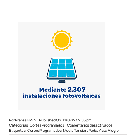
Por
Prensa EPEN
Published On: 11/07/23 2:56 pm
en
Categorías:
Cortes Programados
Comentarios desactivados
Se
Etiquetas:
Cortes Programados
,
Media Tensión
,
Poda
,
Vista Alegre
trasladan