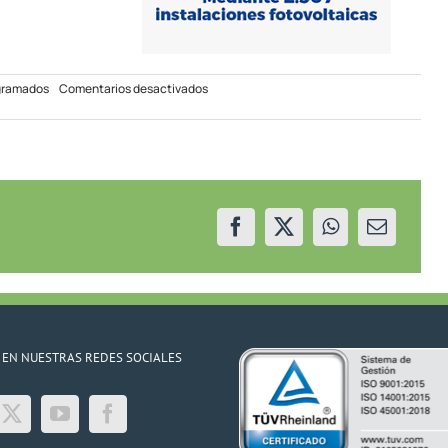
en
gramados
Comentarios desactivados
Corte
programado
en
Senillosa
el
01/07/23
 EN NUESTRAS REDES SOCIALES