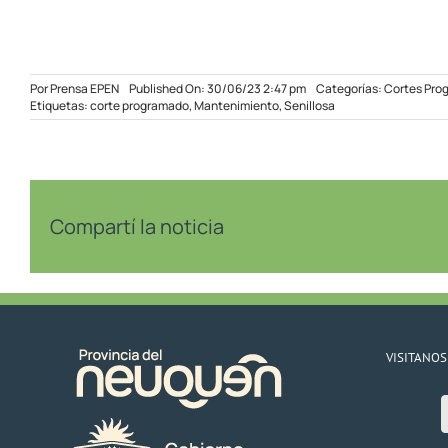
Por
Prensa EPEN
Published On: 30/06/23 2:47 pm
Categorías:
Cortes Pro
Etiquetas:
corte programado
,
Mantenimiento
,
Senillosa
Compartí la noticia
VISITANOS