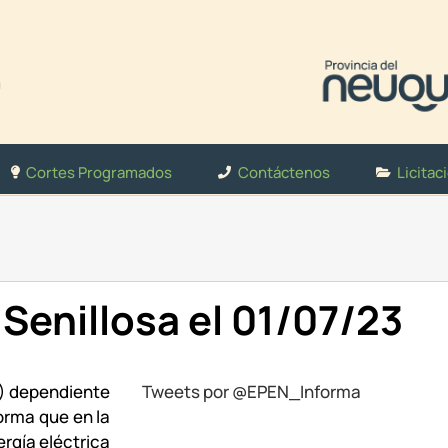
Cortes Programados
Contáctenos
Licitac
Senillosa el 01/07/23
N) dependiente
Tweets por @EPEN_Informa
forma que en la
ergía eléctrica