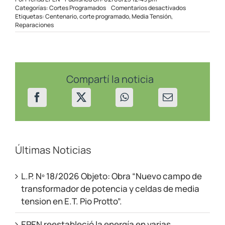
en
Categorías:
Cortes Programados
Comentarios desactivados
Corte
Etiquetas:
Centenario
,
corte programado
,
Media Tensión
,
programado
Reparaciones
en
Centenario
el
03/06/23
Compartí la noticia
Últimas Noticias
L.P. Nº 18/2026 Objeto: Obra “Nuevo campo de
transformador de potencia y celdas de media
tension en E.T. Pio Protto”.
EPEN reestableció la energía en varias