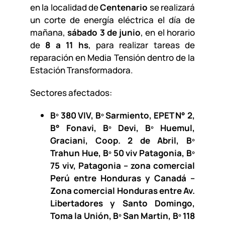
en la localidad de
Centenario
se realizará
un corte de energía eléctrica el día de
mañana,
sábado 3 de junio
, en el horario
de
8 a 11 hs
, para realizar tareas de
reparación en Media Tensión dentro de la
Estación Transformadora.
Sectores afectados:
Bº 380 VIV, Bº Sarmiento, EPET N° 2,
B° Fonavi, Bº Devi, Bº Huemul,
Graciani, Coop. 2 de Abril, Bº
Trahun Hue, Bº 50 viv Patagonia, Bº
75 viv, Patagonia – zona comercial
Perú entre Honduras y Canadá –
Zona comercial Honduras entre Av.
Libertadores y Santo Domingo,
Toma la Unión, Bº San Martin, Bº 118