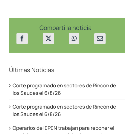
cortes
programados
en
Villa
Pehuenia
el
Compartí la noticia
30
y
31/05/23
Últimas Noticias
Corte programado en sectores de Rincón de
los Sauces el 6/8/26
Corte programado en sectores de Rincón de
los Sauces el 6/8/26
Operarios del EPEN trabajan para reponer el