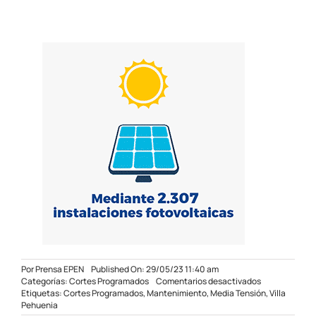
Por
Prensa EPEN
Published On: 29/05/23 11:40 am
en
Categorías:
Cortes Programados
Comentarios desactivados
Suspendidos
Etiquetas:
Cortes Programados
,
Mantenimiento
,
Media Tensión
,
Villa
los
Pehuenia