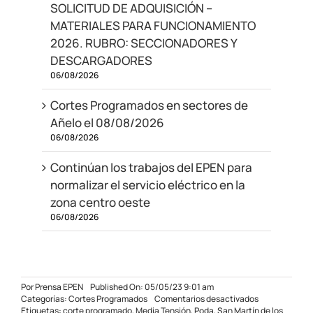
SOLICITUD DE ADQUISICIÓN –
MATERIALES PARA FUNCIONAMIENTO
2026. RUBRO: SECCIONADORES Y
DESCARGADORES
06/08/2026
Cortes Programados en sectores de
Añelo el 08/08/2026
06/08/2026
Continúan los trabajos del EPEN para
normalizar el servicio eléctrico en la
zona centro oeste
06/08/2026
Por
Prensa EPEN
Published On: 05/05/23 9:01 am
en
Categorías:
Cortes Programados
Comentarios desactivados
Corte
Etiquetas:
corte programado
,
Media Tensión
,
Poda
,
San Martín de los