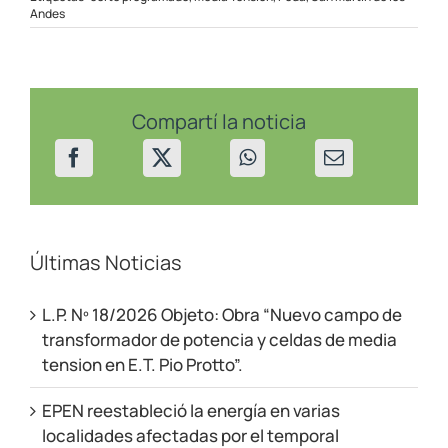
programado
Andes
en
San
Martín
de
los
Andes
Compartí la noticia
el
05/05/23
Últimas Noticias
L.P. Nº 18/2026 Objeto: Obra “Nuevo campo de
transformador de potencia y celdas de media
tension en E.T. Pio Protto”.
EPEN reestableció la energía en varias
localidades afectadas por el temporal