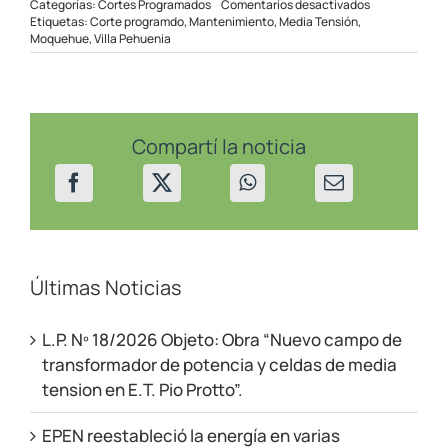
en
Categorías:
Cortes Programados
Comentarios desactivados
Corte
Etiquetas:
Corte programdo
,
Mantenimiento
,
Media Tensión
,
programado
Moquehue
,
Villa Pehuenia
en
Villa
Pehuenia
y
Moquehue
el
Compartí la noticia
28/04/23
Últimas Noticias
L.P. Nº 18/2026 Objeto: Obra “Nuevo campo de
transformador de potencia y celdas de media
tension en E.T. Pio Protto”.
EPEN reestableció la energía en varias