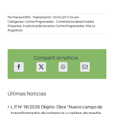
Por
Prensa EPEN
Published On: 10/04/23 11:04 am
en
Categorías:
Cortes Programados
Comentarios desactivados
Cortes
Etiquetas:
A solicitud de terceros
,
Cortes Programados
,
Villa La
programados
Angostura
en
Villa
La
Angostura
el
13
Compartí la noticia
y
14/04/23
Últimas Noticias
L.P. Nº 18/2026 Objeto: Obra “Nuevo campo de
transformador de potencia y celdas de media