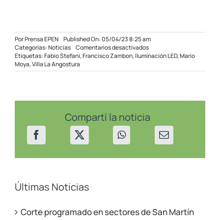
Por
Prensa EPEN
Published On: 05/04/23 8:25 am
en
Categorías:
Noticias
Comentarios desactivados
Villa
Etiquetas:
Fabio Stefani
,
Francisco Zambon
,
Iluminación LED
,
Mario
La
Moya
,
Villa La Angostura
Angostura
ya
tiene
un
40
%
Compartí la noticia
de
luminarias
LED
Últimas Noticias
Corte programado en sectores de San Martín