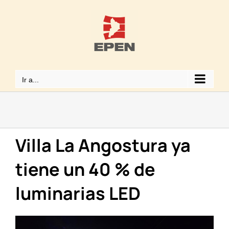
Saltar
al
contenido
Ir a...
Villa La Angostura ya
tiene un 40 % de
luminarias LED