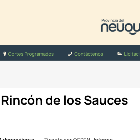
Cortes Programados
Contáctenos
Licitac
Rincón de los Sauces
N) dependiente
Tweets por @EPEN_Informa