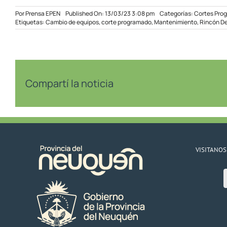
Por
Prensa EPEN
Published On: 13/03/23 3:08 pm
Categorías:
Cortes Pro
Etiquetas:
Cambio de equipos
,
corte programado
,
Mantenimiento
,
Rincón D
Compartí la noticia
VISITANOS