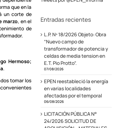
forma que en la
á un corte de
Entradas recientes
e marzo
, en el
ntenimiento de
L.P. Nº 18/2026 Objeto: Obra
sformador.
“Nuevo campo de
transformador de potencia y
celdas de media tension en
Lago Hermoso;
E.T. Pio Protto”.
ía
.
07/08/2026
ados tomar los
EPEN reestableció la energía
inconvenientes
en varias localidades
afectadas por el temporal
06/08/2026
LICITACIÓN PÚBLICA N°
24/2026 SOLICITUD DE