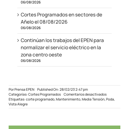
06/08/2026
Cortes Programados en sectores de
Añelo el 08/08/2026
06/08/2026
Continúan los trabajos del EPEN para
normalizar el servicio eléctrico en la
zona centro oeste
06/08/2026
Por
Prensa EPEN
Published On: 28/02/23 2:47 pm
en
Categorías:
Cortes Programados
Comentarios desactivados
Corte
Etiquetas:
corte programado
,
Mantenimiento
,
Media Tensión
,
Poda
,
programado
Vista Alegre
en
Vista
Alegre
el
01/03/23