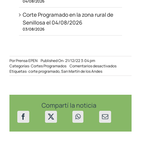
04/08/2026
Corte Programado en la zona rural de
Senillosa el 04/08/2026
03/08/2026
Por
Prensa EPEN
Published On: 21/12/22 3:04 pm
en
Categorías:
Cortes Programados
Comentarios desactivados
Corte
Etiquetas:
corte programado
,
San Martín de los Andes
programado
en
San
Martín
de
los
Compartí la noticia
Andes
el
22/12/22