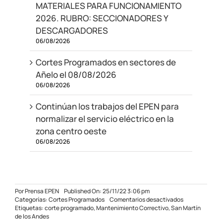
MATERIALES PARA FUNCIONAMIENTO
2026. RUBRO: SECCIONADORES Y
DESCARGADORES
06/08/2026
Cortes Programados en sectores de
Añelo el 08/08/2026
06/08/2026
Continúan los trabajos del EPEN para
normalizar el servicio eléctrico en la
zona centro oeste
06/08/2026
Por
Prensa EPEN
Published On: 25/11/22 3:06 pm
en
Categorías:
Cortes Programados
Comentarios desactivados
Corte
Etiquetas:
corte programado
,
Mantenimiento Correctivo
,
San Martín
programado
de los Andes