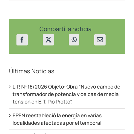
en
San
Martín
de
los
Andes
Compartí la noticia
el
26/11/22
Últimas Noticias
L.P. Nº 18/2026 Objeto: Obra “Nuevo campo de
transformador de potencia y celdas de media
tension en E.T. Pio Protto”.
EPEN reestableció la energía en varias
localidades afectadas por el temporal