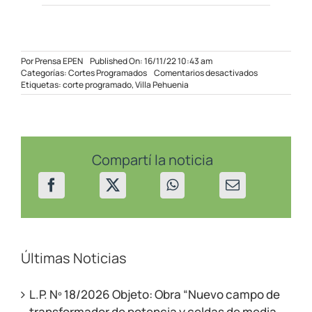
Por
Prensa EPEN
Published On: 16/11/22 10:43 am
en
Categorías:
Cortes Programados
Comentarios desactivados
Cortes
Etiquetas:
corte programado
,
Villa Pehuenia
programados
en
Villa
Pehuenia-
Moquehue
el
Compartí la noticia
17/11/22
Últimas Noticias
L.P. Nº 18/2026 Objeto: Obra “Nuevo campo de
transformador de potencia y celdas de media