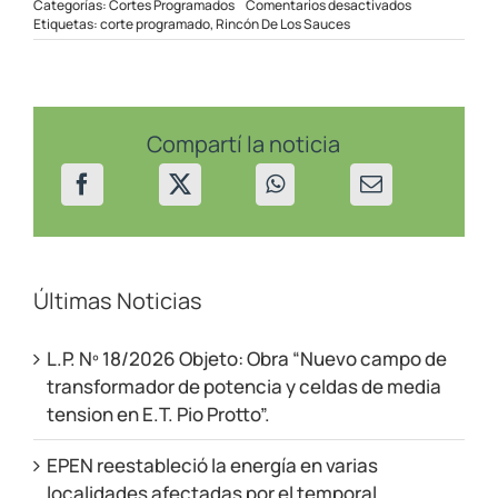
en
Categorías:
Cortes Programados
Comentarios desactivados
Corte
Etiquetas:
corte programado
,
Rincón De Los Sauces
programado
en
Rincón
de
los
Sauces
Compartí la noticia
el
18/10/22
Últimas Noticias
L.P. Nº 18/2026 Objeto: Obra “Nuevo campo de
transformador de potencia y celdas de media
tension en E.T. Pio Protto”.
EPEN reestableció la energía en varias
localidades afectadas por el temporal