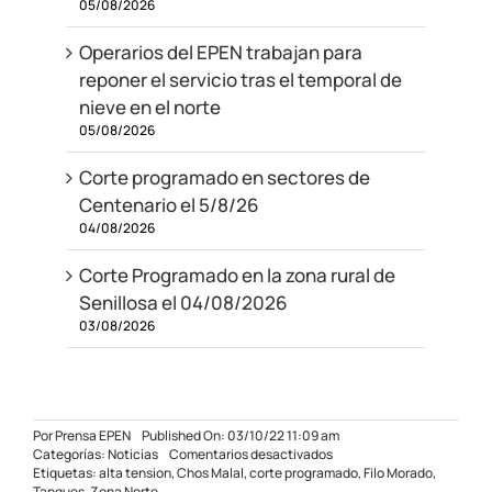
05/08/2026
Operarios del EPEN trabajan para
reponer el servicio tras el temporal de
nieve en el norte
05/08/2026
Corte programado en sectores de
Centenario el 5/8/26
04/08/2026
Corte Programado en la zona rural de
Senillosa el 04/08/2026
03/08/2026
Por
Prensa EPEN
Published On: 03/10/22 11:09 am
en
Categorías:
Noticias
Comentarios desactivados
Corte
Etiquetas:
alta tension
,
Chos Malal
,
corte programado
,
Filo Morado
,
en
Tanques
,
Zona Norte