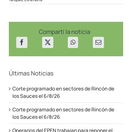
la
zona
norte
por
traslado
de
Compartí la noticia
tanque
Últimas Noticias
Corte programado en sectores de Rincón de
los Sauces el 6/8/26
Corte programado en sectores de Rincón de
los Sauces el 6/8/26
Operarios del EPEN trabajan para reponer el