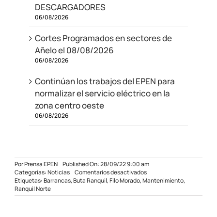
DESCARGADORES
06/08/2026
Cortes Programados en sectores de
Añelo el 08/08/2026
06/08/2026
Continúan los trabajos del EPEN para
normalizar el servicio eléctrico en la
zona centro oeste
06/08/2026
Por
Prensa EPEN
Published On: 28/09/22 9:00 am
en
Categorías:
Noticias
Comentarios desactivados
Corte
Etiquetas:
Barrancas
,
Buta Ranquil
,
Filo Morado
,
Mantenimiento
,
para
Ranquil Norte
restablecer
el
sistema