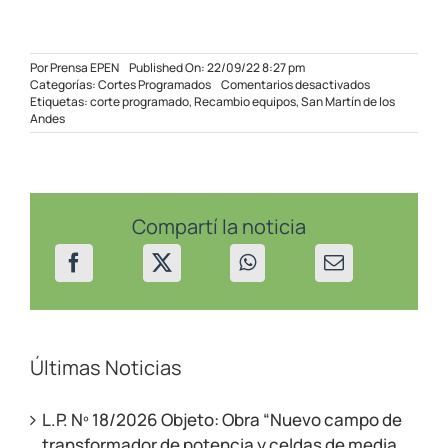
Por
Prensa EPEN
Published On: 22/09/22 8:27 pm
en
Categorías:
Cortes Programados
Comentarios desactivados
Cortes
Etiquetas:
corte programado
,
Recambio equipos
,
San Martín de los
programados
Andes
en
San
Martín
de
los
Andes
Compartí la noticia
el
23/09/22
Últimas Noticias
L.P. Nº 18/2026 Objeto: Obra “Nuevo campo de
transformador de potencia y celdas de media