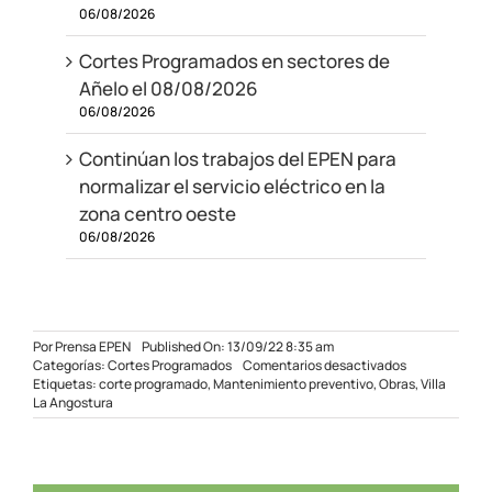
06/08/2026
Cortes Programados en sectores de
Añelo el 08/08/2026
06/08/2026
Continúan los trabajos del EPEN para
normalizar el servicio eléctrico en la
zona centro oeste
06/08/2026
Por
Prensa EPEN
Published On: 13/09/22 8:35 am
en
Categorías:
Cortes Programados
Comentarios desactivados
Corte
Etiquetas:
corte programado
,
Mantenimiento preventivo
,
Obras
,
Villa
programado
La Angostura
en
Villa
La
Angostura