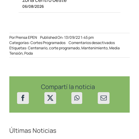
06/08/2026
Por
Prensa EPEN
Published On: 13/09/22 1:45 pm
en
Categorías:
Cortes Programados
Comentarios desactivados
Corte
Etiquetas:
Centenario
,
corte programado
,
Mantenimiento
,
Media
programado
Tensión
,
Poda
en
Centenario
14/09/22
Compartí la noticia
Últimas Noticias