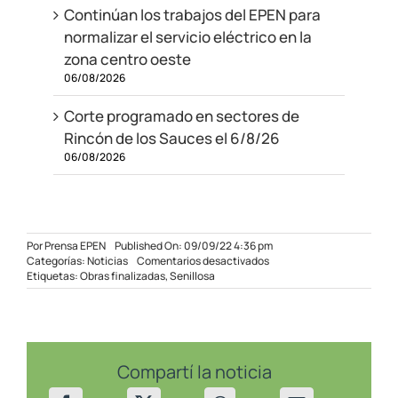
Continúan los trabajos del EPEN para
normalizar el servicio eléctrico en la
zona centro oeste
06/08/2026
Corte programado en sectores de
Rincón de los Sauces el 6/8/26
06/08/2026
Por
Prensa EPEN
Published On: 09/09/22 4:36 pm
en
Categorías:
Noticias
Comentarios desactivados
Obras
Etiquetas:
Obras finalizadas
,
Senillosa
eléctricas
finalizadas
en
Senillosa
Compartí la noticia