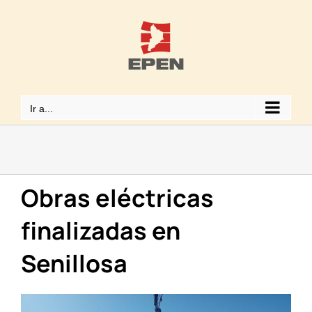
Saltar
al
contenido
Ir a...
Obras eléctricas
finalizadas en
Senillosa