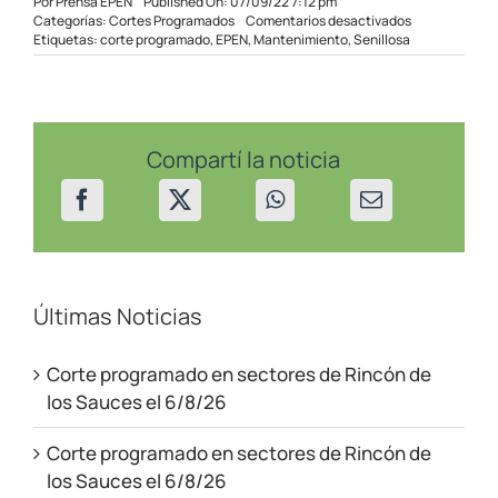
Por
Prensa EPEN
Published On: 07/09/22 7:12 pm
en
Categorías:
Cortes Programados
Comentarios desactivados
Corte
Etiquetas:
corte programado
,
EPEN
,
Mantenimiento
,
Senillosa
Programado
en
Senillosa
–
08/09/22
Compartí la noticia
Últimas Noticias
Corte programado en sectores de Rincón de
los Sauces el 6/8/26
Corte programado en sectores de Rincón de
los Sauces el 6/8/26