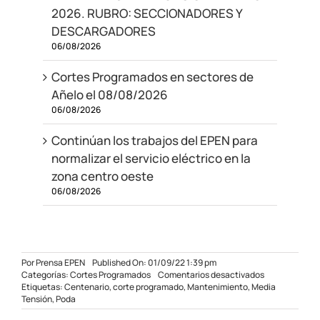
2026. RUBRO: SECCIONADORES Y
DESCARGADORES
06/08/2026
Cortes Programados en sectores de
Añelo el 08/08/2026
06/08/2026
Continúan los trabajos del EPEN para
normalizar el servicio eléctrico en la
zona centro oeste
06/08/2026
Por
Prensa EPEN
Published On: 01/09/22 1:39 pm
en
Categorías:
Cortes Programados
Comentarios desactivados
Cortes
Etiquetas:
Centenario
,
corte programado
,
Mantenimiento
,
Media
programados
Tensión
,
Poda
en