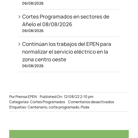
06/08/2026
Cortes Programados en sectores de
Añelo el 08/08/2026
06/08/2026
Continúan los trabajos del EPEN para
normalizar el servicio eléctrico en la
zona centro oeste
06/08/2026
Por
Prensa EPEN
Published On: 12/08/22 2:10 pm
en
Categorías:
Cortes Programados
Comentarios desactivados
Corte
Etiquetas:
Centenario
,
corte programado
,
Poda
programado
en
Centenario
13/08/22