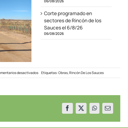
06/08/2026
Corte programado en
sectores de Rincón de los
Sauces el 6/8/26
06/08/2026
en
mentarios desactivados
Etiquetas:
Obras
,
Rincón De Los Sauces
Avanza
la
obra
para
dar
energía
a
un
barrio
de
Rincón