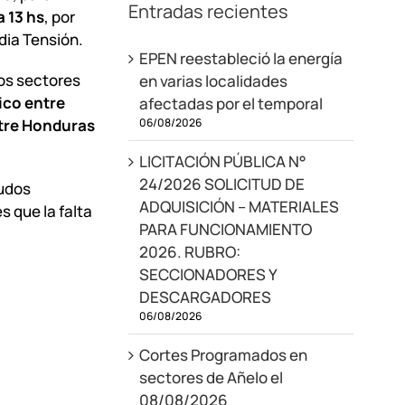
Entradas recientes
a 13 hs
, por
dia Tensión.
EPEN reestableció la energía
os sectores
en varias localidades
ico entre
afectadas por el temporal
06/08/2026
ntre Honduras
LICITACIÓN PÚBLICA N°
24/2026 SOLICITUD DE
audos
ADQUISICIÓN – MATERIALES
s que la falta
PARA FUNCIONAMIENTO
2026. RUBRO:
SECCIONADORES Y
DESCARGADORES
06/08/2026
Cortes Programados en
sectores de Añelo el
08/08/2026