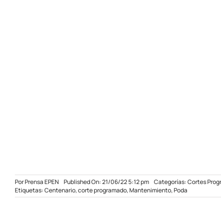
Por
Prensa EPEN
Published On: 21/06/22 5:12 pm
Categorías:
Cortes Pro
Etiquetas:
Centenario
,
corte programado
,
Mantenimiento
,
Poda