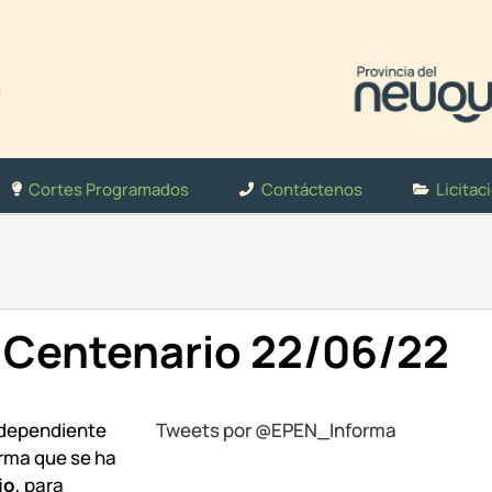
Cortes Programados
Contáctenos
Licitac
 Centenario 22/06/22
 dependiente
Tweets por @EPEN_Informa
orma que se ha
io
, para