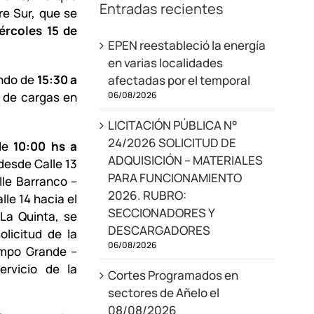
Entradas recientes
re Sur, que se
ércoles 15 de
EPEN reestableció la energía
en varias localidades
undo de
15:30 a
afectadas por el temporal
06/08/2026
s de cargas en
LICITACIÓN PÚBLICA N°
24/2026 SOLICITUD DE
 de
10:00 hs a
ADQUISICIÓN – MATERIALES
desde Calle 13
PARA FUNCIONAMIENTO
le Barranco –
2026. RUBRO:
lle 14 hacia el
SECCIONADORES Y
 La Quinta, se
DESCARGADORES
licitud de la
06/08/2026
ampo Grande –
ervicio de la
Cortes Programados en
sectores de Añelo el
08/08/2026