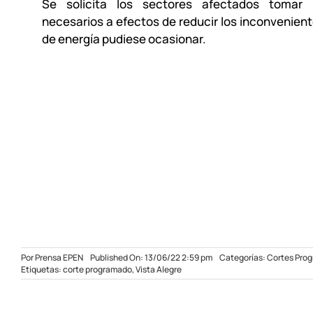
Se solicita los sectores afectados tomar 
necesarios a efectos de reducir los inconveniente
de energía pudiese ocasionar.
Por
Prensa EPEN
Published On: 13/06/22 2:59 pm
Categorías:
Cortes Pro
Etiquetas:
corte programado
,
Vista Alegre