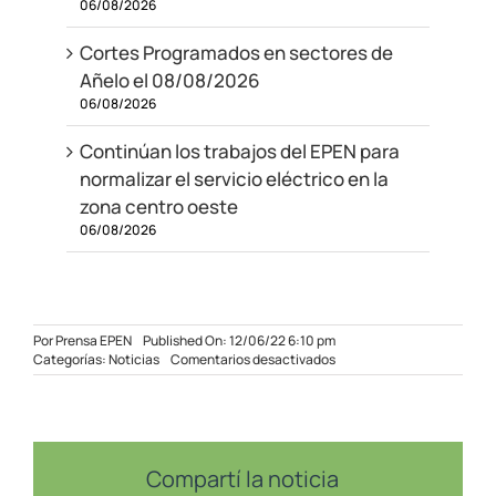
06/08/2026
Cortes Programados en sectores de
Añelo el 08/08/2026
06/08/2026
Continúan los trabajos del EPEN para
normalizar el servicio eléctrico en la
zona centro oeste
06/08/2026
Por
Prensa EPEN
Published On: 12/06/22 6:10 pm
en
Categorías:
Noticias
Comentarios desactivados
Inversión
del
EPEN
para
mejorar
la
Compartí la noticia
calidad