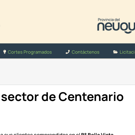
Cortes Programados
Contáctenos
Licitac
sector de Centenario
 a sus clientes comprendidos en el
B° Bella Vista