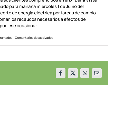
mado para mañana miércoles 1 de Junio del
n corte de energía eléctrica por tareas de cambio
 tomar los recaudos necesarios a efectos de
 pudiese ocasionar. –
en
gramados
Comentarios desactivados
Corte
programado
en
sector
de
Centenario
01/06/22