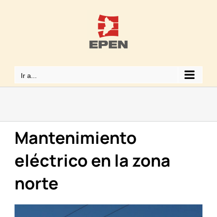
Saltar
al
contenido
Ir a...
Mantenimiento
eléctrico en la zona
norte