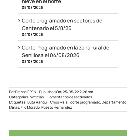
nieve en el norte
05/08/2026
Corte programado en sectores de
Centenario el 5/8/26
04/08/2026
Corte Programado en la zona rural de
Senillosa el 04/08/2026
03/08/2026
Por
Prensa EPEN
Published On: 25/05/22 2:26 pm
en
Categorías:
Noticias
Comentarios desactivados
Mantenimiento
Etiquetas:
Buta Ranquil
,
Chos Malal
,
corte programado
,
Departamento
eléctrico
Minas
,
Filo Morado
,
Puesto Hernandez
en
la
zona
norte