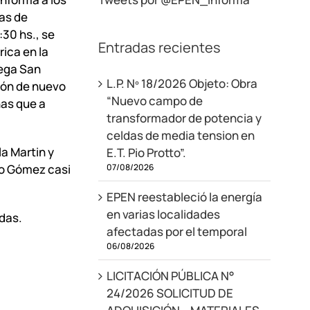
eas de
:30 hs., se
Entradas recientes
rica en la
ega San
L.P. Nº 18/2026 Objeto: Obra
ión de nuevo
“Nuevo campo de
nas que a
transformador de potencia y
celdas de media tension en
a Martin y
E.T. Pio Protto”.
07/08/2026
fo Gómez casi
EPEN reestableció la energía
en varias localidades
das.
afectadas por el temporal
06/08/2026
LICITACIÓN PÚBLICA N°
24/2026 SOLICITUD DE