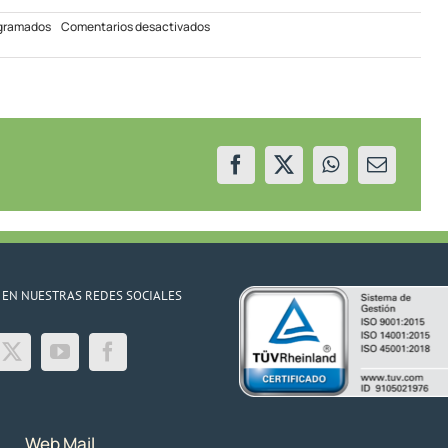
en
ogramados
Comentarios desactivados
Corte
programado
San
Martín
de
los
Andes
21/05/22
 EN NUESTRAS REDES SOCIALES
Web Mail