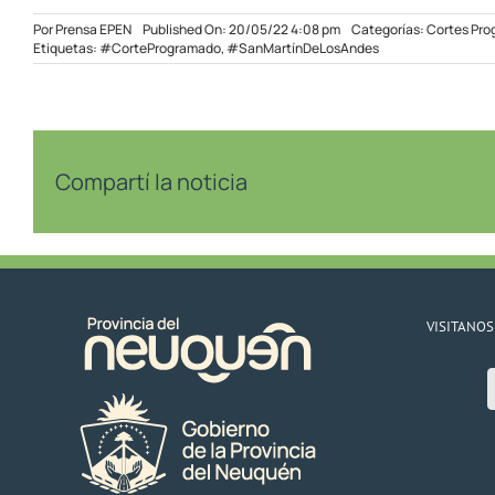
Por
Prensa EPEN
Published On: 20/05/22 4:08 pm
Categorías:
Cortes Pr
Etiquetas:
#CorteProgramado
,
#SanMartínDeLosAndes
Compartí la noticia
VISITANOS