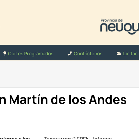
Cortes Programados
Contáctenos
Licitac
 Martín de los Andes
informa a los
Tweets por @EPEN_Informa