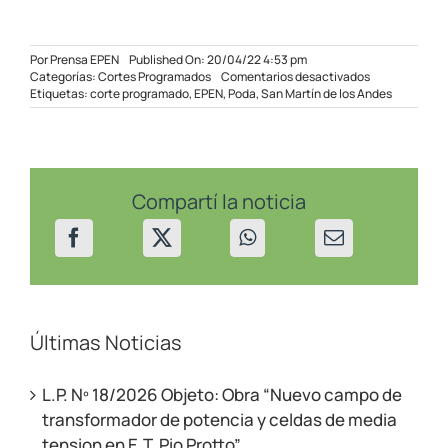
Por
Prensa EPEN
Published On: 20/04/22 4:53 pm
en
Categorías:
Cortes Programados
Comentarios desactivados
Corte
Etiquetas:
corte programado
,
EPEN
,
Poda
,
San Martín de los Andes
Programado
para
San
Martín
de
los
Compartí la noticia
Andes
–
21/04/22
[SUSPENDIDO
Últimas Noticias
L.P. Nº 18/2026 Objeto: Obra “Nuevo campo de
transformador de potencia y celdas de media
tension en E.T. Pio Protto”.