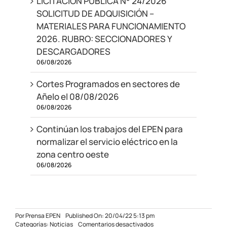
LICITACIÓN PÚBLICA N° 24/2026
SOLICITUD DE ADQUISICIÓN –
MATERIALES PARA FUNCIONAMIENTO
2026. RUBRO: SECCIONADORES Y
DESCARGADORES
06/08/2026
Cortes Programados en sectores de
Añelo el 08/08/2026
06/08/2026
Continúan los trabajos del EPEN para
normalizar el servicio eléctrico en la
zona centro oeste
06/08/2026
Por
Prensa EPEN
Published On: 20/04/22 5:13 pm
en
Categorías:
Noticias
Comentarios desactivados