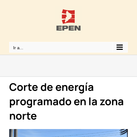
Saltar
al
contenido
Ir a...
Corte de energía
programado en la zona
norte