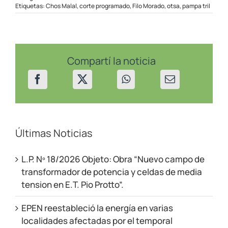
Corte
Etiquetas:
Chos Malal
,
corte programado
,
Filo Morado
,
otsa
,
pampa tril
de
energía
programado
en
la
zona
Compartí la noticia
norte
Últimas Noticias
L.P. Nº 18/2026 Objeto: Obra “Nuevo campo de
transformador de potencia y celdas de media
tension en E.T. Pio Protto”.
EPEN reestableció la energía en varias
localidades afectadas por el temporal