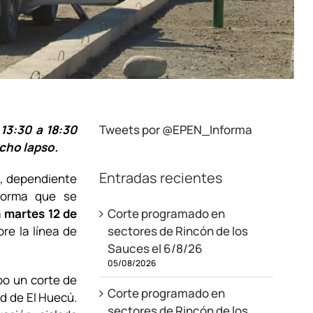
 13:30 a 18:30
Tweets por @EPEN_Informa
icho lapso.
Entradas recientes
), dependiente
nforma que se
a
martes 12 de
Corte programado en
bre la línea de
sectores de Rincón de los
Sauces el 6/8/26
05/08/2026
abo un corte de
Corte programado en
ad de El Huecú.
sectores de Rincón de los