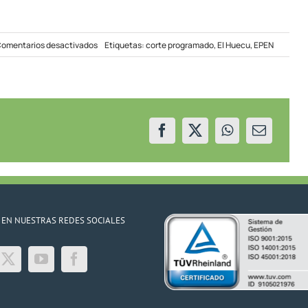
en
omentarios desactivados
Etiquetas:
corte programado
,
El Huecu
,
EPEN
Mantenimiento
eléctrico
en
el
Oeste
 EN NUESTRAS REDES SOCIALES