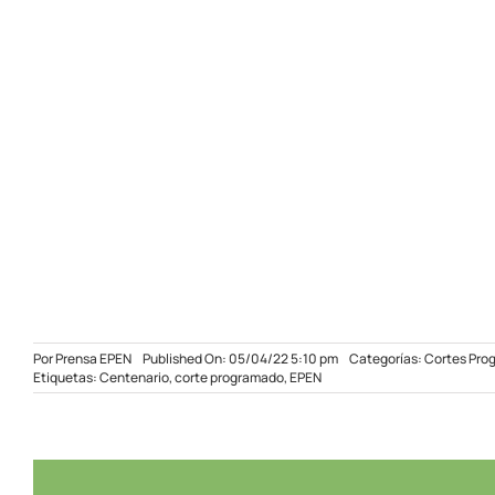
Por
Prensa EPEN
Published On: 05/04/22 5:10 pm
Categorías:
Cortes Pro
Etiquetas:
Centenario
,
corte programado
,
EPEN