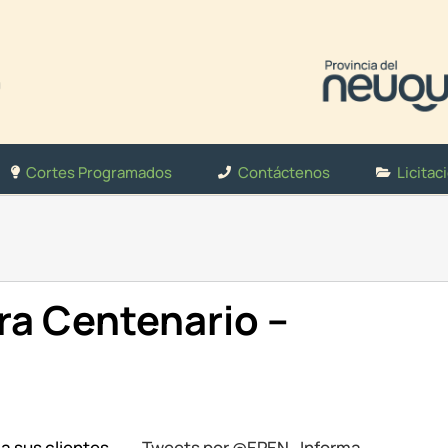
Cortes Programados
Contáctenos
Licitac
a Centenario –
 a sus clientes
Tweets por @EPEN_Informa