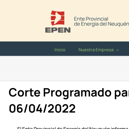
Saltar
al
contenido
Inicio
Nuestra Empresa
Corte Programado par
06/04/2022
El Ente Provincial de Energía del Neuquén informa