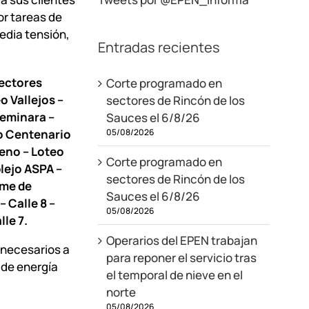
or tareas de
dia tensión,
Entradas recientes
sectores
Corte programado en
o Vallejos –
sectores de Rincón de los
Seminara –
Sauces el 6/8/26
05/08/2026
eo Centenario
reno – Loteo
Corte programado en
lejo ASPA –
sectores de Rincón de los
ime de
Sauces el 6/8/26
– Calle 8 –
05/08/2026
lle 7.
Operarios del EPEN trabajan
 necesarios a
para reponer el servicio tras
 de energía
el temporal de nieve en el
norte
05/08/2026