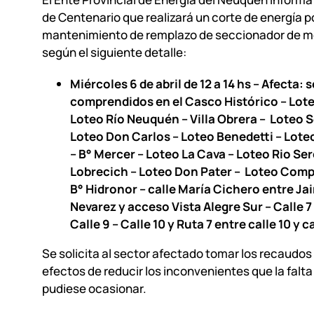
de Centenario que realizará un corte de energía p
mantenimiento de remplazo de seccionador de me
según el siguiente detalle:
Miércoles 6 de abril de 12 a 14 hs – Afecta: 
comprendidos en el Casco Histórico – Lote
Loteo Río Neuquén – Villa Obrera – Loteo 
Loteo Don Carlos – Loteo Benedetti – Lot
– B° Mercer – Loteo La Cava – Loteo Rio Se
Lobrecich – Loteo Don Pater – Loteo Comp
B° Hidronor – calle María Cichero entre Ja
Nevarez y acceso Vista Alegre Sur – Calle 7 
Calle 9 – Calle 10 y Ruta 7 entre calle 10 y ca
Se solicita al sector afectado tomar los recaudos
efectos de reducir los inconvenientes que la falta
pudiese ocasionar.