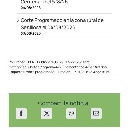
Centenario el 5/8/26
04/08/2026
Corte Programado en la zona rural de
Senillosa el 04/08/2026
03/08/2026
Por
Prensa EPEN
Published On: 27/03/22 12:29 pm
en
Categorías:
Cortes Programados
Comentarios desactivados
Corte
Etiquetas:
corte programado
,
Cumelen
,
EPEN
,
Villa La Angostura
Programado
para
Villa
La
Angostura
–
Compartí la noticia
28/03/2022