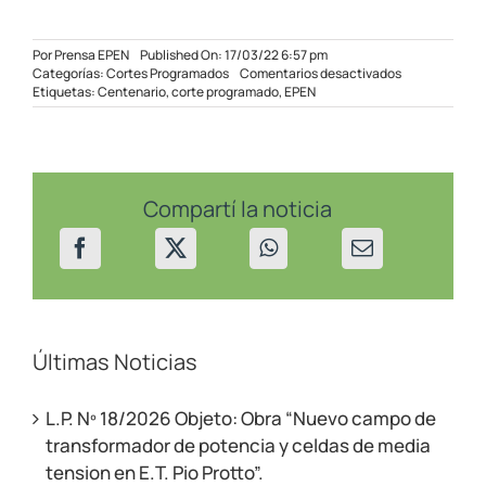
Por
Prensa EPEN
Published On: 17/03/22 6:57 pm
en
Categorías:
Cortes Programados
Comentarios desactivados
Corte
Etiquetas:
Centenario
,
corte programado
,
EPEN
Programado
para
Centenario
–
18/03/22
Compartí la noticia
Últimas Noticias
L.P. Nº 18/2026 Objeto: Obra “Nuevo campo de
transformador de potencia y celdas de media
tension en E.T. Pio Protto”.