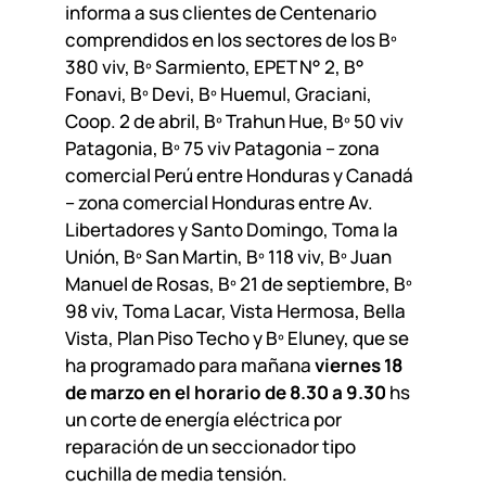
informa a sus clientes de Centenario
comprendidos en los sectores de los Bº
380 viv, Bº Sarmiento, EPET N° 2, B°
Fonavi, Bº Devi, Bº Huemul, Graciani,
Coop. 2 de abril, Bº Trahun Hue, Bº 50 viv
Patagonia, Bº 75 viv Patagonia – zona
comercial Perú entre Honduras y Canadá
– zona comercial Honduras entre Av.
Libertadores y Santo Domingo, Toma la
Unión, Bº San Martin, Bº 118 viv, Bº Juan
Manuel de Rosas, Bº 21 de septiembre, Bº
98 viv, Toma Lacar, Vista Hermosa, Bella
Vista, Plan Piso Techo y Bº Eluney, que se
ha programado para mañana
viernes 18
de marzo en el horario de 8.30 a 9.30
hs
un corte de energía eléctrica por
reparación de un seccionador tipo
cuchilla de media tensión.