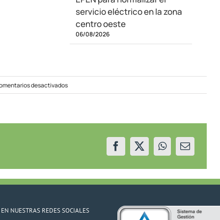
servicio eléctrico en la zona
centro oeste
06/08/2026
en
omentarios desactivados
EPEN
informa
sobre
inconveniente
en
la
Estación
Gran
Neuquén
 EN NUESTRAS REDES SOCIALES