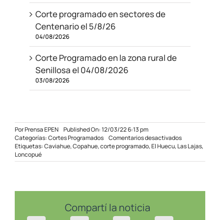
Corte programado en sectores de
Centenario el 5/8/26
04/08/2026
Corte Programado en la zona rural de
Senillosa el 04/08/2026
03/08/2026
Por
Prensa EPEN
Published On: 12/03/22 6:13 pm
en
Categorías:
Cortes Programados
Comentarios desactivados
Corte
Etiquetas:
Caviahue
,
Copahue
,
corte programado
,
El Huecu
,
Las Lajas
,
Programado
Loncopué
Zona
Oeste
Provincial
–
14/03/2022
Compartí la noticia