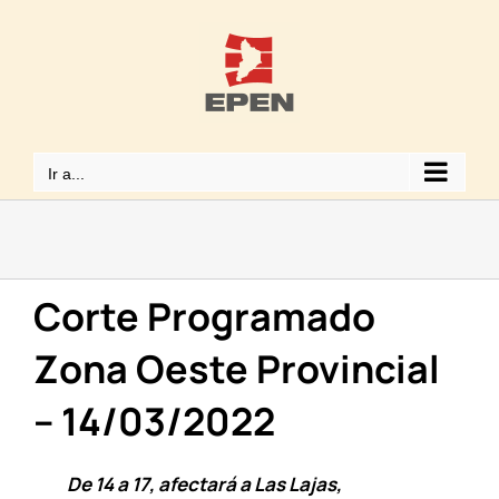
Saltar
al
contenido
Ir a...
Corte Programado
Zona Oeste Provincial
– 14/03/2022
De 14 a 17, afectará a Las Lajas,