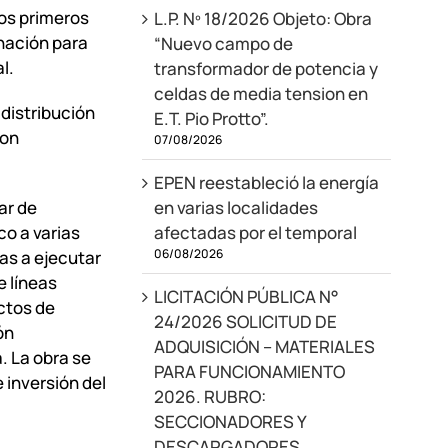
os primeros
L.P. Nº 18/2026 Objeto: Obra
inación para
“Nuevo campo de
l.
transformador de potencia y
celdas de media tension en
distribución
E.T. Pio Protto”.
con
07/08/2026
EPEN reestableció la energía
en varias localidades
ar de
afectadas por el temporal
co a varias
06/08/2026
ras a ejecutar
 líneas
LICITACIÓN PÚBLICA N°
ctos de
24/2026 SOLICITUD DE
ón
ADQUISICIÓN – MATERIALES
. La obra se
PARA FUNCIONAMIENTO
 inversión del
2026. RUBRO:
SECCIONADORES Y
DESCARGADORES