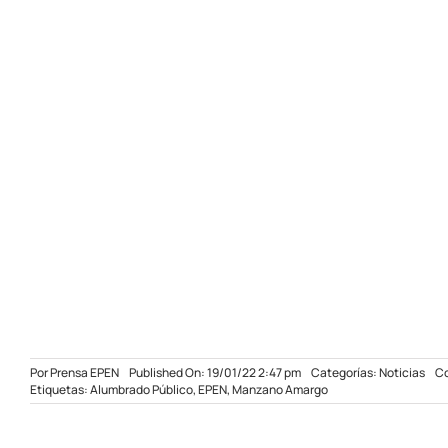
Por
Prensa EPEN
Published On: 19/01/22 2:47 pm
Categorías:
Noticias
Co
Etiquetas:
Alumbrado Público
,
EPEN
,
Manzano Amargo