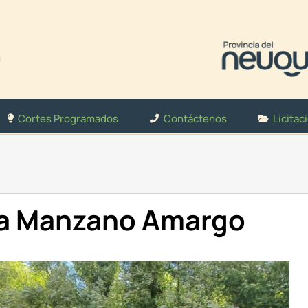
Cortes Programados
Contáctenos
Licitac
ra Manzano Amargo