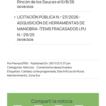
Rincón de los Sauces el 6/8/26
06/08/2026
LICITACIÓN PÚBLICA N.º 23/2026-
ADQUISICIÓN DE HERRAMIENTAS DE
MANIOBRA- ÍTEMS FRACASADOS LPU
N.º 29/25
06/08/2026
Por
Prensa EPEN
Published On: 29/11/21 5:37 pm
en
Categorías:
Noticias
Comentarios desactivados
Mantenimiento
Etiquetas:
Calidad
,
corte programado
,
Electrificación Rural
,
preventivo
Mantenimiento
,
Zona Sur
y
avance
de
obras
en
el
Compartí la noticia
sur