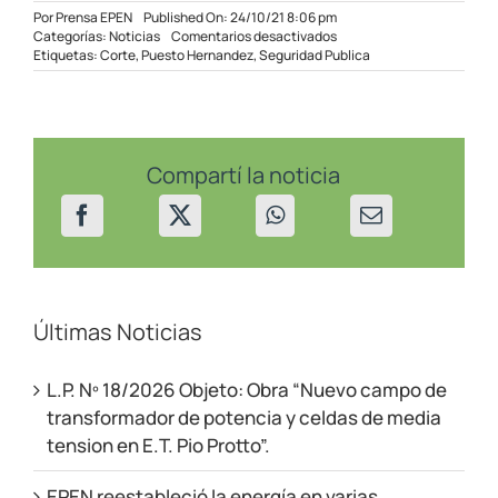
Por
Prensa EPEN
Published On: 24/10/21 8:06 pm
en
Categorías:
Noticias
Comentarios desactivados
Arduos
Etiquetas:
Corte
,
Puesto Hernandez
,
Seguridad Publica
trabajos
para
reponer
el
servicio
en
Compartí la noticia
la
zona
norte
Últimas Noticias
L.P. Nº 18/2026 Objeto: Obra “Nuevo campo de
transformador de potencia y celdas de media
tension en E.T. Pio Protto”.
EPEN reestableció la energía en varias