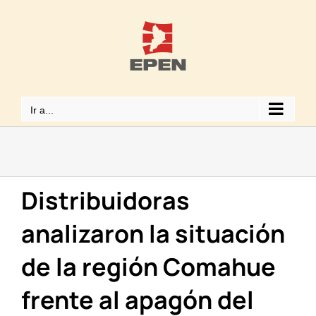
Saltar
al
contenido
Ir a...
Distribuidoras
analizaron la situación
de la región Comahue
frente al apagón del