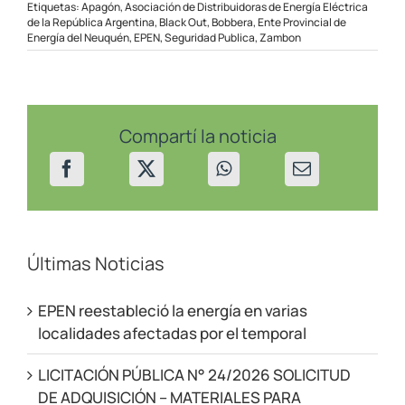
Distribuidoras
Etiquetas:
Apagón
,
Asociación de Distribuidoras de Energía Eléctrica
analizaron
de la República Argentina
,
Black Out
,
Bobbera
,
Ente Provincial de
la
Energía del Neuquén
,
EPEN
,
Seguridad Publica
,
Zambon
situación
de
la
región
Comahue
frente
Compartí la noticia
al
apagón
del
2019
Últimas Noticias
EPEN reestableció la energía en varias
localidades afectadas por el temporal
LICITACIÓN PÚBLICA N° 24/2026 SOLICITUD
DE ADQUISICIÓN – MATERIALES PARA