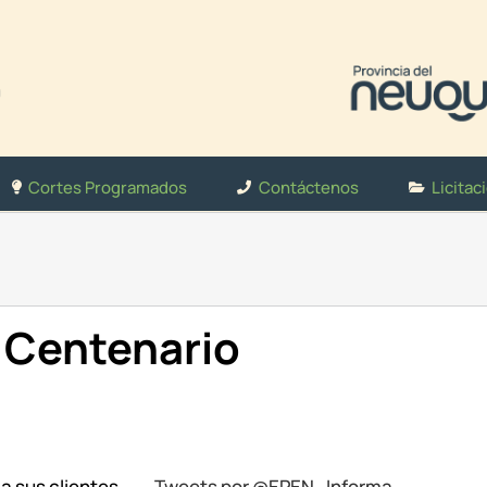
Cortes Programados
Contáctenos
Licitac
 Centenario
 a sus clientes
Tweets por @EPEN_Informa