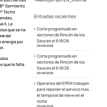
 B° Sarmiento
B° Techo
Entradas recientes
iendas,
 II, La
Corte programado en
las que se ha
sectores de Rincón de los
bre
del
Sauces el 6/8/26
e energía por
05/08/2026
ón.
Corte programado en
audos
sectores de Rincón de los
s que la falta
Sauces el 6/8/26
05/08/2026
Operarios del EPEN trabajan
para reponer el servicio tras
el temporal de nieve en el
norte
05/08/2026