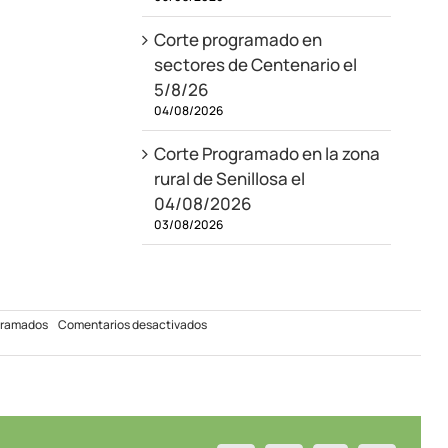
Corte programado en
sectores de Centenario el
5/8/26
04/08/2026
Corte Programado en la zona
rural de Senillosa el
04/08/2026
03/08/2026
en
gramados
Comentarios desactivados
Corte
Programado
en
Centenario
22/09/2021