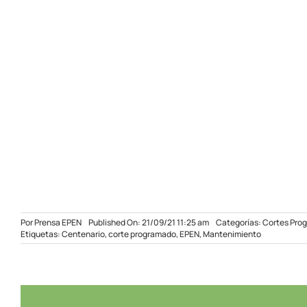
Por
Prensa EPEN
Published On: 21/09/21 11:25 am
Categorías:
Cortes Pro
Etiquetas:
Centenario
,
corte programado
,
EPEN
,
Mantenimiento